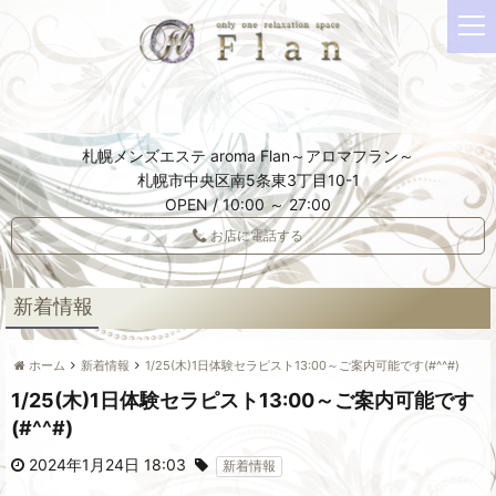
t
o
g
g
l
e
札幌メンズエステ aroma Flan～アロマフラン～
n
札幌市中央区南5条東3丁目10-1
a
OPEN / 10:00 ～ 27:00
v
i
お店に電話する
g
a
t
新着情報
i
o
ホーム
新着情報
1/25(木)1日体験セラピスト13:00～ご案内可能です(#^^#)
n
1/25(木)1日体験セラピスト13:00～ご案内可能です
(#^^#)
2024年1月24日 18:03
新着情報