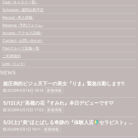
Cast -キャスト一覧-
Schedule -週間出勤予定
Recruit -求人情報-
Reserve -予約フォーム-
Access -アクセス詳細-
Contact -お問い合わせ-
Flanグループ店舗一覧
ご利用規約
Link -リンク-
NEWS
超圧倒的ビジュ天下一の美女『りま』緊急出勤します!!
2026年5月14日 18:16
新着情報
5/12(火)”高嶺の花『すみれ』本日デビューです♡
2026年5月12日 17:02
新着情報
5/2(土)”美”ほとばしる奇跡の『体験入店
セラピスト』ご案内可能です♡
2026年5月1日 16:11
新着情報