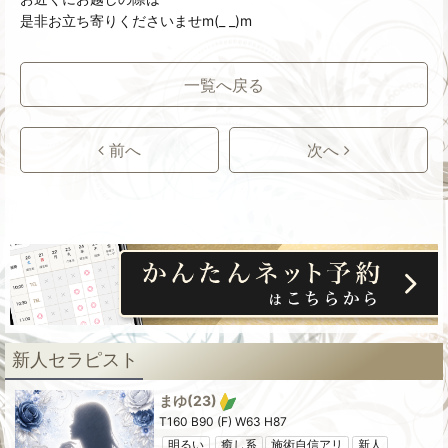
是非お立ち寄りくださいませm(_ _)m
一覧へ戻る
前へ
次へ
新人セラピスト
しおん
体験入店
(22)
T167 B88 (G) W59 H85
癒し系
未経験
施術自信アリ
新人