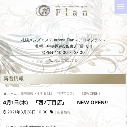
t
o
g
g
l
e
札幌メンズエステ aroma Flan～アロマフラン～
n
札幌市中央区南5条東3丁目10-1
a
OPEN / 10:00 ～ 27:00
v
i
お店に電話する
g
a
t
新着情報
i
o
ホーム
新着情報
4月1日(木) 『西7丁目店』 NEW OPEN!!
n
4月1日(木) 『西7丁目店』 NEW OPEN!!
2021年3月28日 10:00
新着情報